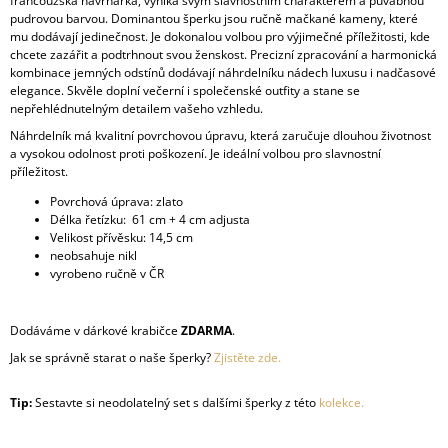
francouzská návrhářka, vyniká svým slavnostním charakterem a půvabnou
pudrovou barvou. Dominantou šperku jsou ručně mačkané kameny, které
mu dodávají jedinečnost. Je dokonalou volbou pro výjimečné příležitosti, kde
chcete zazářit a podtrhnout svou ženskost. Precizní zpracování a harmonická
kombinace jemných odstínů dodávají náhrdelníku nádech luxusu i nadčasové
elegance. Skvěle doplní večerní i společenské outfity a stane se
nepřehlédnutelným detailem vašeho vzhledu.
Náhrdelník má kvalitní povrchovou úpravu, která zaručuje dlouhou životnost
a vysokou odolnost proti poškození. Je ideální volbou pro slavnostní
příležitost.
Povrchová úprava: zlato
Délka řetízku: 61 cm + 4 cm adjusta
Velikost přívěsku: 14,5 cm
neobsahuje nikl
vyrobeno ručně v ČR
Dodáváme v dárkové krabičce
ZDARMA
.
Jak se správně starat o naše šperky?
Zjistěte zde.
Tip:
Sestavte si neodolatelný set s dalšími šperky z této
kolekce.