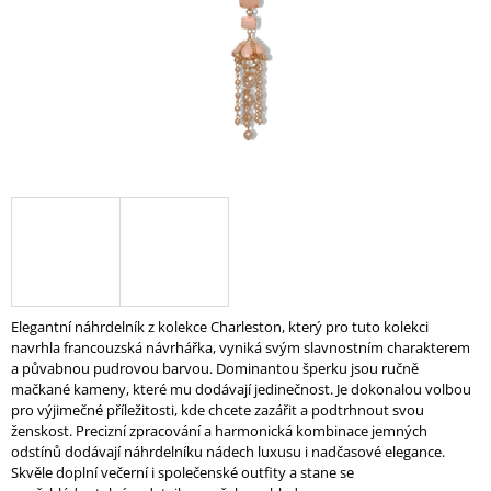
A
J
Í
T
?
HLEDAT
Elegantní náhrdelník z kolekce Charleston, který pro tuto kolekci
D
navrhla francouzská návrhářka, vyniká svým slavnostním charakterem
O
a půvabnou pudrovou barvou. Dominantou šperku jsou ručně
P
mačkané kameny, které mu dodávají jedinečnost. Je dokonalou volbou
O
pro výjimečné příležitosti, kde chcete zazářit a podtrhnout svou
R
ženskost. Precizní zpracování a harmonická kombinace jemných
U
odstínů dodávají náhrdelníku nádech luxusu i nadčasové elegance.
Č
Skvěle doplní večerní i společenské outfity a stane se
U