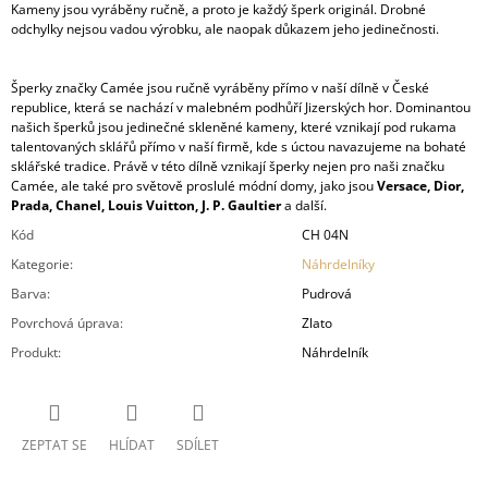
Kameny jsou vyráběny ručně, a proto je každý šperk originál. Drobné
odchylky nejsou vadou výrobku, ale naopak důkazem jeho jedinečnosti.
Šperky značky Camée jsou ručně vyráběny přímo v naší dílně v České
republice, která se nachází v malebném podhůří Jizerských hor. Dominantou
našich šperků jsou jedinečné skleněné kameny, které vznikají pod rukama
talentovaných sklářů přímo v naší firmě, kde s úctou navazujeme na bohaté
sklářské tradice. Právě v této dílně vznikají šperky nejen pro naši značku
Camée, ale také pro světově proslulé módní domy, jako jsou
Versace, Dior,
Prada, Chanel, Louis Vuitton, J. P. Gaultier
a další.
Kód
CH 04N
Kategorie
:
Náhrdelníky
Barva
:
Pudrová
Povrchová úprava
:
Zlato
Produkt
:
Náhrdelník
ZEPTAT SE
HLÍDAT
SDÍLET