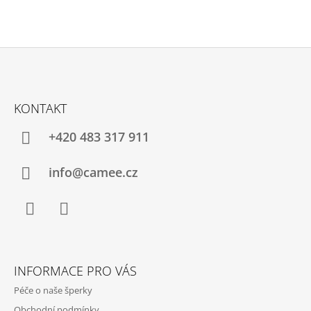
Z
Á
KONTAKT
P
A
+420 483 317 911
T
Í
info@camee.cz
Facebook
Instagram
INFORMACE PRO VÁS
Péče o naše šperky
Obchodní podmínky