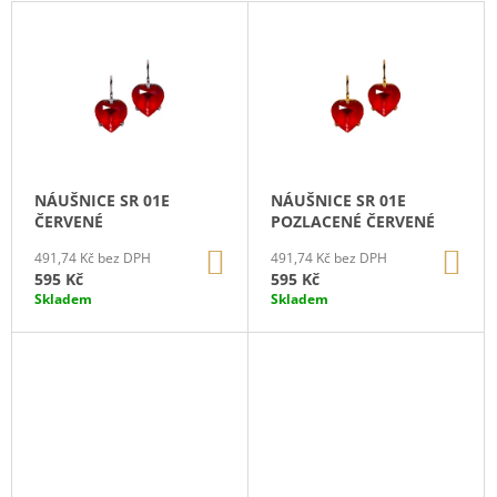
P
V
A
R
Ý
J
O
P
Í
D
I
T
U
S
?
K
P
T
R
NÁUŠNICE SR 01E
NÁUŠNICE SR 01E
Ů
O
ČERVENÉ
POZLACENÉ ČERVENÉ
D
DO
DO
HLEDAT
491,74 Kč bez DPH
491,74 Kč bez DPH
U
KOŠÍKU
KO
595 Kč
595 Kč
K
Skladem
Skladem
T
D
Ů
O
P
O
R
U
Č
U