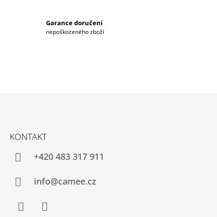
Garance doručení
nepoškozeného zboží
Z
Á
KONTAKT
P
A
+420 483 317 911
T
Í
info@camee.cz