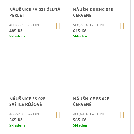
J
NÁUŠNICE FV 03E ŽLUTÁ
NÁUŠNICE BHC 04E
E
PERLEŤ
ČERVENÉ
M
E
DO
DO
400,83 Kč bez DPH
508,26 Kč bez DPH
KOŠÍKU
KO
485 Kč
615 Kč
NÁUŠNICE
Skladem
Skladem
FV
02E
ČERVENÉ
615
Kč
NÁUŠNICE FS 02E
NÁUŠNICE FS 02E
SVĚTLE RŮŽOVÉ
ČERVENÉ
DO
DO
466,94 Kč bez DPH
466,94 Kč bez DPH
KOŠÍKU
KO
565 Kč
565 Kč
Skladem
Skladem