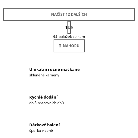
NAČÍST 12 DALŠÍCH
S
1
T
6
O
R
65
položek celkem
Á
V
N
L
NAHORU
K
Á
O
D
V
Á
A
N
C
Í
Unikátní ručně mačkané
Í
skleněné kameny
P
R
V
K
Rychlé dodání
Y
do 3 pracovních dnů
V
Ý
P
Dárkové balení
I
šperku v ceně
S
U