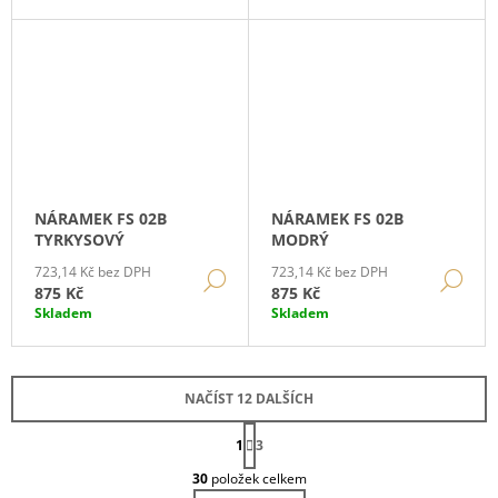
NÁRAMEK FS 02B
NÁRAMEK FS 02B
TYRKYSOVÝ
MODRÝ
723,14 Kč bez DPH
723,14 Kč bez DPH
DETAIL
DE
875 Kč
875 Kč
Skladem
Skladem
NAČÍST 12 DALŠÍCH
S
1
T
3
O
R
30
položek celkem
Á
V
N