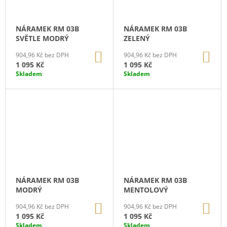
K
P
J
T
E
R
M
NÁRAMEK RM 03B
NÁRAMEK RM 03B
Ů
O
E
SVĚTLE MODRÝ
ZELENÝ
D
DO
DO
904,96 Kč bez DPH
904,96 Kč bez DPH
U
NÁUŠNICE
KOŠÍKU
KO
1 095 Kč
1 095 Kč
FS
K
Skladem
Skladem
10E
T
ČERVENÉ
Ů
615
Kč
NÁRAMEK RM 03B
NÁRAMEK RM 03B
MODRÝ
MENTOLOVÝ
DO
DO
904,96 Kč bez DPH
904,96 Kč bez DPH
KOŠÍKU
KO
1 095 Kč
1 095 Kč
Skladem
Skladem