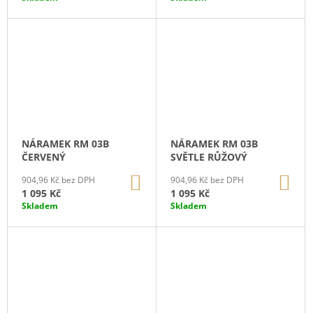
NÁRAMEK RM 03B
NÁRAMEK RM 03B
ČERVENÝ
SVĚTLE RŮŽOVÝ
DO
DO
904,96 Kč bez DPH
904,96 Kč bez DPH
KOŠÍKU
KO
1 095 Kč
1 095 Kč
Skladem
Skladem