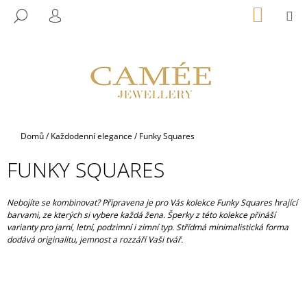
K
Přejít
NÁKUP
M
HLEDAT
na
KOŠÍK
O
PŘIHLÁŠENÍ
ZPĚT
ZPĚT
obsah
Š
Í
C
K
O
P
O
Domů
/
Každodenní elegance
/
Funky Squares
T
Ř
FUNKY SQUARES
E
B
Nebojíte se kombinovat? Připravena je pro Vás kolekce Funky Squares hrající
U
barvami, ze kterých si vybere každá žena. Šperky z této kolekce přináší
varianty pro jarní, letní, podzimní i zimní typ. Střídmá minimalistická forma
J
dodává originalitu, jemnost a rozzáří Vaši tvář.
E
T
E
N