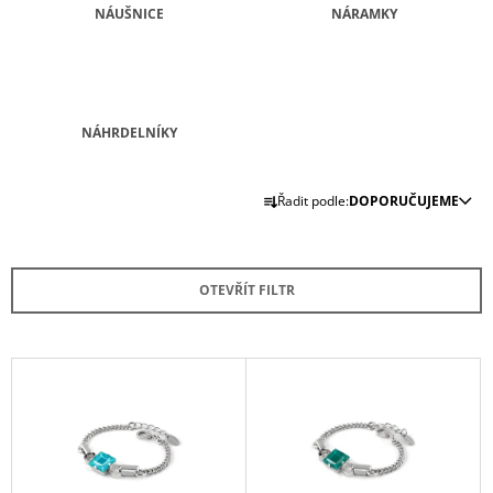
NÁUŠNICE
NÁRAMKY
A
J
Í
T
NÁHRDELNÍKY
?
Ř
Řadit podle:
DOPORUČUJEME
A
Z
HLEDAT
E
OTEVŘÍT FILTR
N
Í
D
P
V
O
P
R
Ý
O
O
P
R
D
U
I
Č
U
S
U