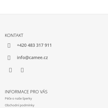
Z
Á
KONTAKT
P
A
+420 483 317 911
T
Í
info@camee.cz
Facebook
Instagram
INFORMACE PRO VÁS
Péče o naše šperky
Obchodní podmínky