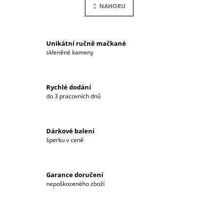
L
NAHORU
K
Á
O
D
V
Á
A
N
C
Í
Unikátní ručně mačkané
Í
skleněné kameny
P
R
V
K
Rychlé dodání
Y
do 3 pracovních dnů
V
Ý
P
Dárkové balení
I
šperku v ceně
S
U
Garance doručení
nepoškozeného zboží