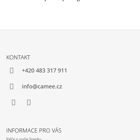
Z
Á
KONTAKT
P
A
+420 483 317 911
T
Í
info@camee.cz
Facebook
Instagram
INFORMACE PRO VÁS
Péče o naše šperky