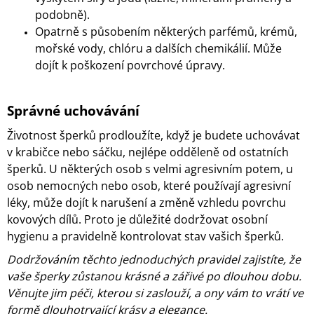
J
podobně).
E
Opatrně s působením některých parfémů, krémů,
M
mořské vody, chlóru a dalších chemikálií. Může
E
dojít k poškození povrchové úpravy.
NÁRAMEK
RM
03B
Správné uchovávání
MENTOLOVÝ
Životnost šperků prodloužíte, když je budete uchovávat
1
095
v krabičce nebo sáčku, nejlépe odděleně od ostatních
Kč
šperků. U některých osob s velmi agresivním potem, u
osob nemocných nebo osob, které používají agresivní
léky, může dojít k narušení a změně vzhledu povrchu
kovových dílů. Proto je důležité dodržovat osobní
hygienu a pravidelně kontrolovat stav vašich šperků.
Dodržováním těchto jednoduchých pravidel zajistíte, že
vaše šperky zůstanou krásné a zářivé po dlouhou dobu.
Věnujte jim péči, kterou si zaslouží, a ony vám to vrátí ve
formě dlouhotrvající krásy a elegance.