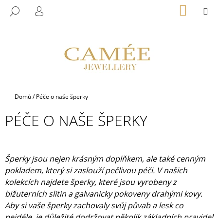
K
Přejít
NÁKUP
M
HLEDAT
na
KOŠÍK
O
PŘIHLÁŠENÍ
ZPĚT
ZPĚT
obsah
Š
Í
C
K
O
P
O
Domů
/
Péče o naše šperky
T
Ř
PÉČE O NAŠE ŠPERKY
E
B
U
Šperky jsou nejen krásným doplňkem, ale také cenným
J
pokladem, který si zaslouží pečlivou péči. V našich
E
kolekcích najdete šperky, které jsou vyrobeny z
T
bižuterních slitin a galvanicky pokoveny drahými kovy.
E
Aby si vaše šperky zachovaly svůj půvab a lesk co
N
nejdéle, je důležité dodržovat několik základních pravidel