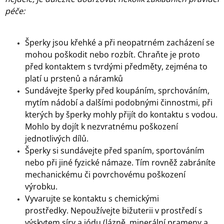
A
péče:
J
Í
Šperky jsou křehké a při neopatrném zacházení se
T
mohou poškodit nebo rozbít. Chraňte je proto
?
před kontaktem s tvrdými předměty, zejména to
platí u prstenů a náramků
Sundávejte šperky před koupáním, sprchováním,
mytím nádobí a dalšími podobnými činnostmi, při
kterých by šperky mohly přijít do kontaktu s vodou.
HLEDAT
Mohlo by dojít k nezvratnému poškození
jednotlivých dílů.
Šperky si sundávejte před spaním, sportováním
D
nebo při jiné fyzické námaze. Tím rovněž zabráníte
O
mechanickému či povrchovému poškození
P
O
výrobku.
R
Vyvarujte se kontaktu s chemickými
U
prostředky. Nepoužívejte bižuterii v prostředí s
Č
výskytem síry a jódu (lázně, minerální prameny a
U