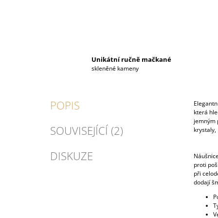
Unikátní ručně mačkané
skleněné kameny
POPIS
Elegantn
která hle
jemným p
SOUVISEJÍCÍ (2)
krystaly,
DISKUZE
Náušnice
proti poš
při celod
dodají š
P
T
V