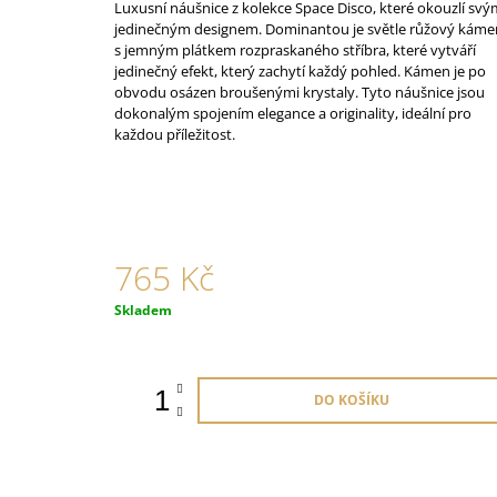
Luxusní náušnice z kolekce Space Disco
, které okouzlí sv
765 Kč
jedinečným designem. Dominantou je světle růžový káme
s jemným plátkem rozpraskaného stříbra, které vytváří
jedinečný efekt, který zachytí každý pohled. Kámen je po
obvodu osázen broušenými krystaly. Tyto náušnice jsou
dokonalým spojením elegance a originality, ideální pro
každou příležitost.
765 Kč
Měrná
Skladem
cena:
DO KOŠÍKU