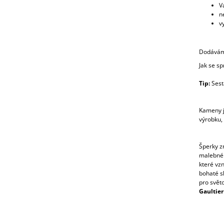
V
n
v
Dodávám
Jak se s
Tip:
Sesta
Kameny j
výrobku,
Šperky z
malebném
které vz
bohaté sk
pro svět
Gaultier