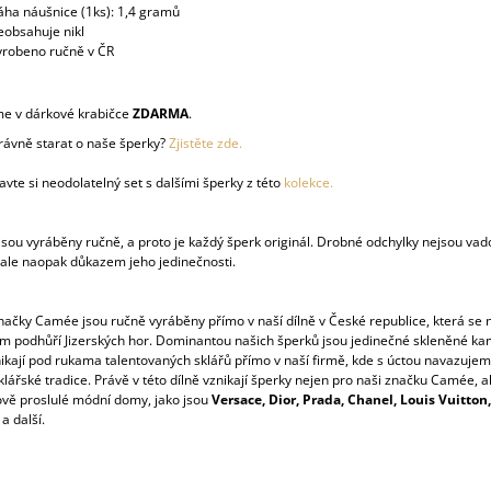
áha náušnice (1ks): 1,4 gramů
eobsahuje nikl
yrobeno ručně v ČR
e v dárkové krabičce
ZDARMA
.
právně starat o naše šperky?
Zjistěte zde.
vte si neodolatelný set s dalšími šperky z této
kolekce.
sou vyráběny ručně, a proto je každý šperk originál. Drobné odchylky nejsou vad
 ale naopak důkazem jeho jedinečnosti.
načky Camée jsou ručně vyráběny přímo v naší dílně v České republice, která se 
 podhůří Jizerských hor. Dominantou našich šperků jsou jedinečné skleněné ka
nikají pod rukama talentovaných sklářů přímo v naší firmě, kde s úctou navazuje
lářské tradice. Právě v této dílně vznikají šperky nejen pro naši značku Camée, a
ově proslulé módní domy, jako jsou
Versace, Dior, Prada, Chanel, Louis Vuitton, 
a další.