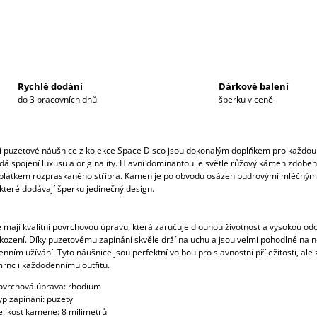
Rychlé dodání
Dárkové balení
do 3 pracovních dnů
šperku v ceně
í puzetové náušnice z kolekce Space Disco jsou dokonalým doplňkem pro každou
dá spojení luxusu a originality. Hlavní dominantou je světle růžový kámen zdoben
látkem rozpraskaného stříbra. Kámen je po obvodu osázen pudrovými mléčným
 které dodávají šperku jedinečný design.
 mají kvalitní povrchovou úpravu, která zaručuje dlouhou životnost a vysokou od
kození. Díky puzetovému zapínání skvěle drží na uchu a jsou velmi pohodlné na n
enním užívání. Tyto náušnice jsou perfektní volbou pro slavnostní příležitosti, ale
mrnc i každodennímu outfitu.
ovrchová úprava: rhodium
yp zapínání: puzety
elikost kamene: 8 milimetrů