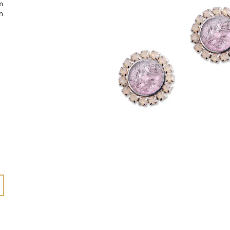
ým
1 125 Kč
825 Kč
n