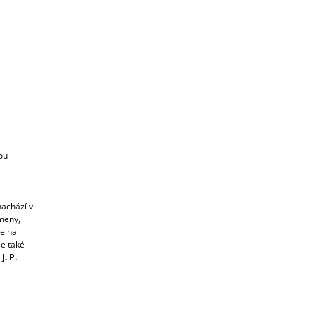
ou
nachází v
meny,
me na
le také
J. P.