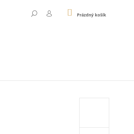
NÁKUPNÍ
HLEDAT
KOŠÍK
Prázdný košík
PŘIHLÁŠENÍ
Následující
 01E MODRÉ