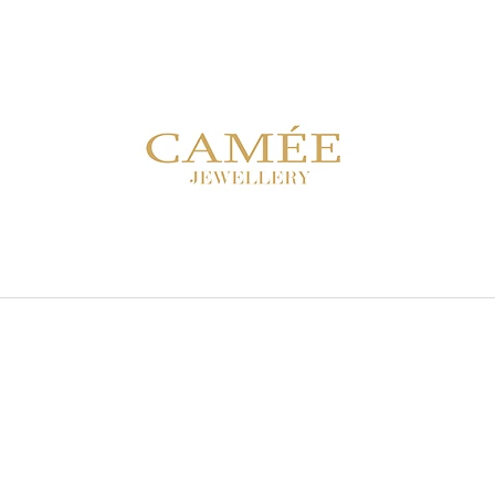
CO POTŘEBUJETE NAJÍT?
HLEDAT
DOPORUČUJEME
NÁRAMEK PS 02B FIALOVÝ
NÁUŠNICE PEAR