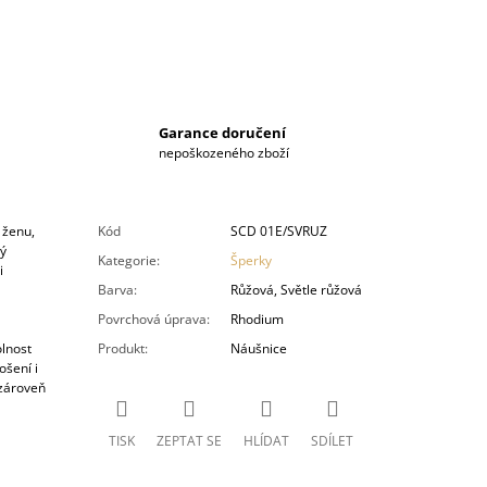
Garance doručení
nepoškozeného zboží
 ženu,
Kód
SCD 01E/SVRUZ
ý
Kategorie
:
Šperky
i
Barva
:
Růžová, Světle růžová
Povrchová úprava
:
Rhodium
olnost
Produkt
:
Náušnice
ošení i
 zároveň
TISK
ZEPTAT SE
HLÍDAT
SDÍLET