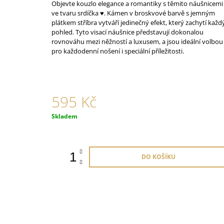
Objevte kouzlo elegance a romantiky s těmito náušnicemi
765 Kč
ve tvaru srdíčka ♥.
Kámen v broskvové barvě
s jemným
plátkem stříbra vytváří jedinečný efekt, který zachytí každ
pohled. Tyto visací náušnice představují dokonalou
rovnováhu mezi něžností a luxusem, a jsou ideální volbou
pro každodenní nošení i speciální příležitosti.
595 Kč
Měrná
Skladem
cena:
DO KOŠÍKU