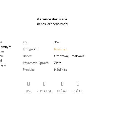
Garance doručení
nepoškozeného zboží
ně
Kód
357
s jemným
Kategorie
:
Náušnice
ava
lou
Barva
:
Oranžová, Broskvová
ní
Povrchová úprava
:
Zlato
iky a
Produkt
:
Náušnice
TISK
ZEPTAT SE
HLÍDAT
SDÍLET