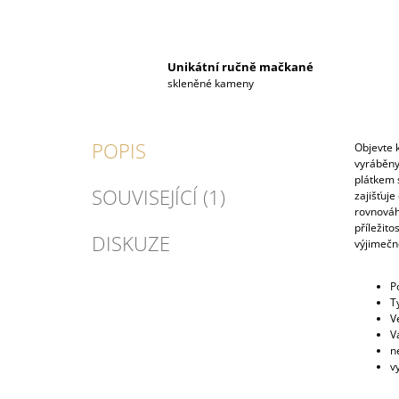
Unikátní ručně mačkané
skleněné kameny
POPIS
Objevte 
vyráběny
plátkem s
SOUVISEJÍCÍ (1)
zajišťuje
rovnováhu
příležit
DISKUZE
výjimečno
P
T
V
V
n
v