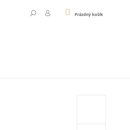
NÁKUPNÍ
HLEDAT
KOŠÍK
Prázdný košík
PŘIHLÁŠENÍ
Následující
 01E MODRÉ