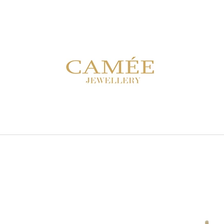
CO POTŘEBUJETE NAJÍT?
HLEDAT
DOPORUČUJEME
NÁRAMEK PS 02B FIALOVÝ
NÁUŠNICE PEAR