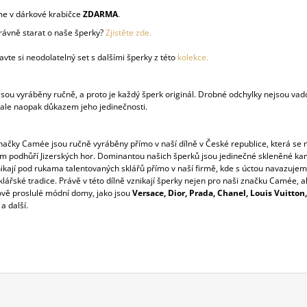
e v dárkové krabičce
ZDARMA
.
právně starat o naše šperky?
Zjistěte zde.
vte si neodolatelný set s dalšími šperky z této
kolekce.
sou vyráběny ručně, a proto je každý šperk originál. Drobné odchylky nejsou vad
 ale naopak důkazem jeho jedinečnosti.
načky Camée jsou ručně vyráběny přímo v naší dílně v České republice, která se 
 podhůří Jizerských hor. Dominantou našich šperků jsou jedinečné skleněné ka
nikají pod rukama talentovaných sklářů přímo v naší firmě, kde s úctou navazuje
lářské tradice. Právě v této dílně vznikají šperky nejen pro naši značku Camée, a
ově proslulé módní domy, jako jsou
Versace, Dior, Prada, Chanel, Louis Vuitton, 
a další.