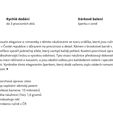
Rychlé dodání
Dárkové balení
do 3 pracovních dnů
šperku v ceně
kouzlo elegance a romantiky s těmito náušnicemi ve tvaru srdíčka, které jsou ruč
 v České republice s důrazem na preciznost a detail. Kámen v broskvové barvě 
tříbra vytváří jedinečný efekt, který zachytí každý pohled. Kvalitní povrchová úpr
 dlouhotrvající krásu a vysokou odolnost. Tyto visací náušnice představují dokona
 mezi něžností a luxusem, a jsou ideální volbou pro každodenní nošení i speciál
osti. Vynikněte tímto elegantním šperkem, který dodá vašemu stylu nádech romant
sti. ♥
ovrchová úprava: zlato
yp zapínání: dámský patent
elikost kamene: 10 milimetrů
áha náušnice (1ks): 1,6 gramů
eobsahuje nikl
yrobeno ručně v ČR