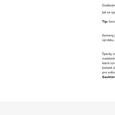
Dodávám
Jak se s
Tip:
Sesta
Kameny j
výrobku,
Šperky z
malebném
které vz
bohaté sk
pro svět
Gaultier