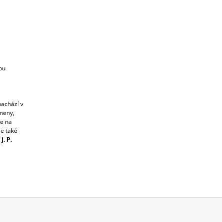
ou
nachází v
meny,
me na
le také
J. P.