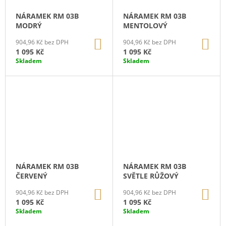
J
NÁRAMEK RM 03B
NÁRAMEK RM 03B
E
MODRÝ
MENTOLOVÝ
M
E
DO
DO
904,96 Kč bez DPH
904,96 Kč bez DPH
KOŠÍKU
KO
1 095 Kč
1 095 Kč
NÁRAMEK
Skladem
Skladem
PS
02B
FIALOVÝ
1
125
Kč
NÁRAMEK RM 03B
NÁRAMEK RM 03B
ČERVENÝ
SVĚTLE RŮŽOVÝ
DO
DO
904,96 Kč bez DPH
904,96 Kč bez DPH
KOŠÍKU
KO
1 095 Kč
1 095 Kč
Skladem
Skladem