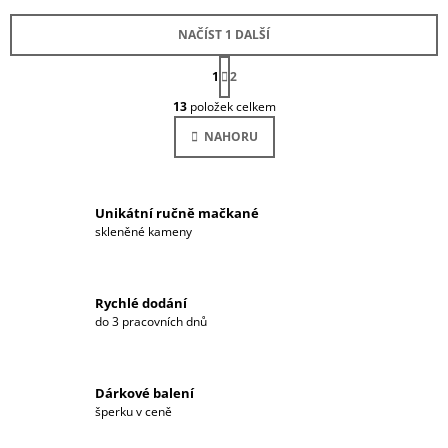
NAČÍST 1 DALŠÍ
S
1
T
2
O
R
13
položek celkem
Á
V
N
L
NAHORU
K
Á
O
D
V
Á
A
N
C
Í
Unikátní ručně mačkané
Í
skleněné kameny
P
R
V
K
Rychlé dodání
Y
do 3 pracovních dnů
V
Ý
P
Dárkové balení
I
šperku v ceně
S
U