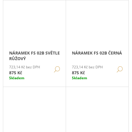
NÁRAMEK FS 02B SVĚTLE
NÁRAMEK FS 02B ČERNÁ
RŮŽOVÝ
723,14 Kč bez DPH
723,14 Kč bez DPH
DETAIL
DE
875 Kč
875 Kč
Skladem
Skladem