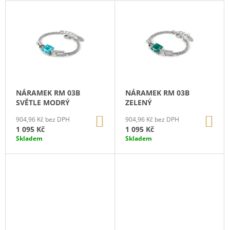
P
V
A
R
Ý
J
O
P
Í
D
I
T
U
S
?
K
P
T
R
NÁRAMEK RM 03B
NÁRAMEK RM 03B
Ů
O
SVĚTLE MODRÝ
ZELENÝ
D
DO
DO
HLEDAT
904,96 Kč bez DPH
904,96 Kč bez DPH
U
KOŠÍKU
KO
1 095 Kč
1 095 Kč
K
Skladem
Skladem
T
D
Ů
O
P
O
R
U
Č
U