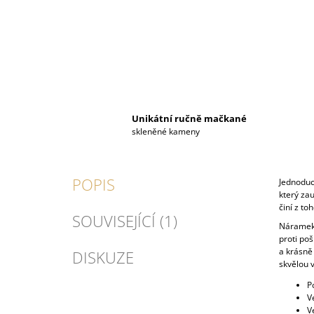
Unikátní ručně mačkané
skleněné kameny
POPIS
Jednoduc
který zau
činí z t
SOUVISEJÍCÍ (1)
Náramek 
proti poš
a krásně 
DISKUZE
skvělou v
P
V
V