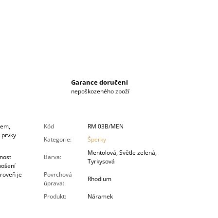
Garance doručení
nepoškozeného zboží
nem,
Kód
RM 03B/MEN
 prvky
Kategorie
:
Šperky
Mentolová, Světle zelená,
nost
Barva
:
Tyrkysová
nošení
roveň je
Povrchová
Rhodium
úprava
:
Produkt
:
Náramek