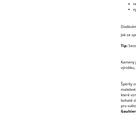
n
v
Dodávám
Jak se s
Tip:
Sesta
Kameny j
výrobku,
Šperky z
malebném
které vz
bohaté sk
pro svět
Gaultier