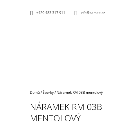
K
Přejít
na
O
ZPĚT
ZPĚT
+420 483 317 911
info@camee.cz
obsah
DO
DO
Š
OBCHODU
OBCHODU
Í
K
Domů
/
Šperky
/
Náramek RM 03B mentolový
NÁRAMEK RM 03B
MENTOLOVÝ
NÁUŠNICE PEAR 01E ČERVENO-