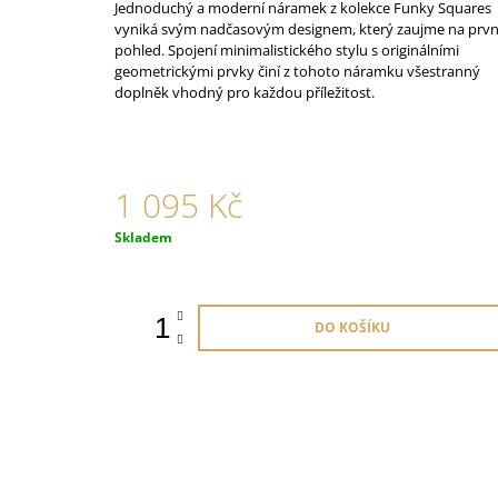
ORANŽOVÉ
Jednoduchý a moderní náramek z kolekce Funky Squares
vyniká svým nadčasovým designem, který zaujme na prvn
825 Kč
pohled. Spojení minimalistického stylu s originálními
geometrickými prvky činí z tohoto náramku všestranný
doplněk vhodný pro každou příležitost.
1 095 Kč
Měrná
Skladem
cena:
DO KOŠÍKU