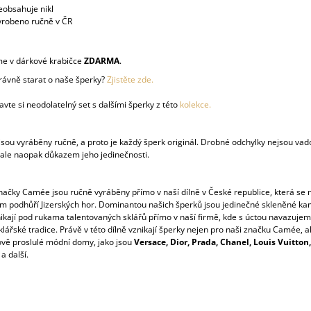
eobsahuje nikl
yrobeno ručně v ČR
e v dárkové krabičce
ZDARMA
.
právně starat o naše šperky?
Zjistěte zde.
vte si neodolatelný set s dalšími šperky z této
kolekce.
sou vyráběny ručně, a proto je každý šperk originál. Drobné odchylky nejsou vad
 ale naopak důkazem jeho jedinečnosti.
načky Camée jsou ručně vyráběny přímo v naší dílně v České republice, která se 
 podhůří Jizerských hor. Dominantou našich šperků jsou jedinečné skleněné ka
nikají pod rukama talentovaných sklářů přímo v naší firmě, kde s úctou navazuje
lářské tradice. Právě v této dílně vznikají šperky nejen pro naši značku Camée, a
ově proslulé módní domy, jako jsou
Versace, Dior, Prada, Chanel, Louis Vuitton, 
a další.