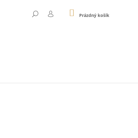
NÁKUPNÍ
HLEDAT
KOŠÍK
Prázdný košík
PŘIHLÁŠENÍ
Následující
01E SVĚTLE RŮŽOVÉ