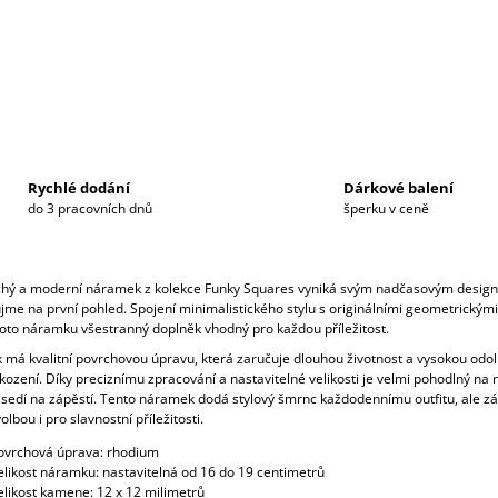
Rychlé dodání
Dárkové balení
do 3 pracovních dnů
šperku v ceně
hý a moderní náramek z kolekce Funky Squares vyniká svým nadčasovým desig
jme na první pohled. Spojení minimalistického stylu s originálními geometrickými
ohoto náramku všestranný doplněk vhodný pro každou příležitost.
má kvalitní povrchovou úpravu, která zaručuje dlouhou životnost a vysokou odol
kození. Díky preciznímu zpracování a nastavitelné velikosti je velmi pohodlný na 
sedí na zápěstí.
Tento náramek dodá stylový šmrnc každodennímu outfitu, ale zá
olbou i pro slavnostní příležitosti.
ovrchová úprava: rhodium
elikost náramku: nastavitelná od 16 do 19 centimetrů
elikost kamene: 12 x 12 milimetrů