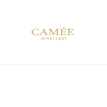
CO POTŘEBUJETE NAJÍT?
HLEDAT
DOPORUČUJEME
NÁUŠNICE FS 10E ZELENÉ
NÁUŠNICE SDC 