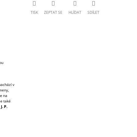
TISK
ZEPTAT SE
HLÍDAT
SDÍLET
ou
nachází v
meny,
me na
le také
J. P.