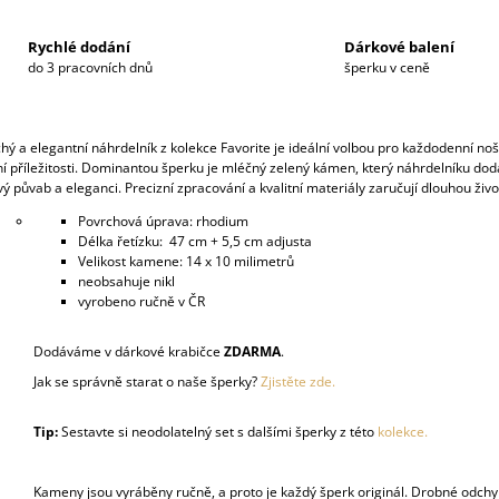
Rychlé dodání
Dárkové balení
do 3 pracovních dnů
šperku v ceně
ý a elegantní náhrdelník z kolekce Favorite je ideální volbou pro každodenní noš
ní příležitosti. Dominantou šperku je mléčný zelený kámen, který náhrdelníku do
 půvab a eleganci. Precizní zpracování a kvalitní materiály zaručují dlouhou živo
Povrchová úprava: rhodium
Délka řetízku: 47 cm + 5,5 cm adjusta
Velikost kamene: 14 x 10 milimetrů
neobsahuje nikl
vyrobeno ručně v ČR
Dodáváme v dárkové krabičce
ZDARMA
.
Jak se správně starat o naše šperky?
Zjistěte zde.
Tip:
Sestavte si neodolatelný set s dalšími šperky z této
kolekce.
Kameny jsou vyráběny ručně, a proto je každý šperk originál. Drobné odchy