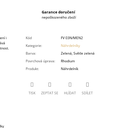
Garance doručení
nepoškozeného zboží
ení i
Kód
FV 03N/MEN2
dává
Kategorie
:
Náhrdelníky
tnost.
Barva
:
Zelená, Světle zelená
Povrchová úprava
:
Rhodium
Produkt
:
Náhrdelník
TISK
ZEPTAT SE
HLÍDAT
SDÍLET
lky