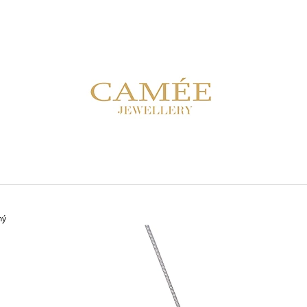
CO POTŘEBUJETE NAJÍT?
HLEDAT
DOPORUČUJEME
ný
NÁUŠNICE FS 10E ZELENÉ
NÁUŠNICE SDC 