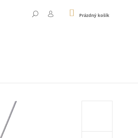
NÁKUPNÍ
HLEDAT
KOŠÍK
Prázdný košík
PŘIHLÁŠENÍ
Následující
01E SVĚTLE RŮŽOVÉ