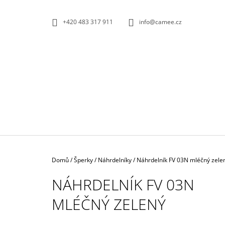
K
Přejít
na
O
ZPĚT
ZPĚT
+420 483 317 911
info@camee.cz
obsah
DO
DO
Š
OBCHODU
OBCHODU
Í
K
Domů
/
Šperky
/
Náhrdelníky
/
Náhrdelník FV 03N mléčný zele
NÁHRDELNÍK FV 03N
MLÉČNÝ ZELENÝ
NÁUŠNICE PEAR 01E ČERVENO-