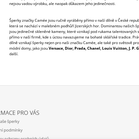
nejsou vadou výrobku, ale naopak důkazem jeho jedinečnosti.
Šperky značky Camée jsou ručně vyráběny přímo v naší dílně v České repub
která se nachází v malebném podhůří Jizerských hor. Dominantou našich š
jsou jedinečné skleněné kameny, které vznikají pod rukama talentovaných s
přímo v naší firmě, kde s úctou navazujeme na bohaté sklářské tradice. Práv
dílně vznikají šperky nejen pro naši značku Camée, ale také pro světově pro
módní domy, jako jsou
Versace, Dior, Prada, Chanel, Louis Vuitton, J. P. 
další.
RMACE PRO VÁS
aše šperky
ní podmínky
y ochrany osobních údajů