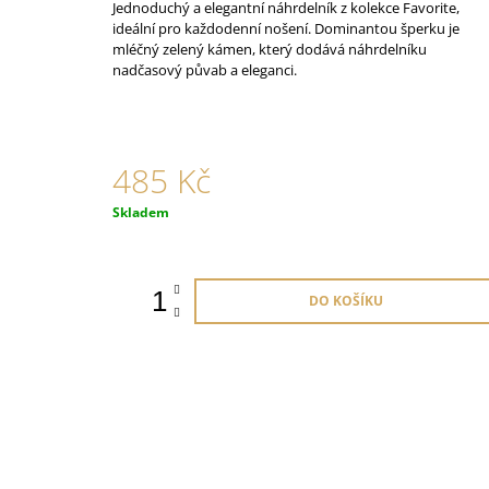
ORANŽOVÉ
Jednoduchý a elegantní náhrdelník z kolekce Favorite,
ideální pro každodenní nošení. Dominantou šperku je
825 Kč
mléčný zelený kámen, který dodává náhrdelníku
nadčasový půvab a eleganci.
485 Kč
Měrná
Skladem
cena:
DO KOŠÍKU