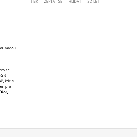
TISK
ZEPTAT SE
HLÍDAT
SDÍLET
sou vadou
erá se
ečné
ě, kde s
jen pro
Dior,