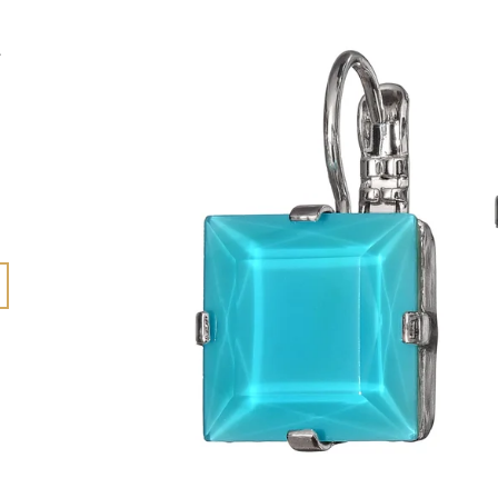
615 Kč
765 Kč
.