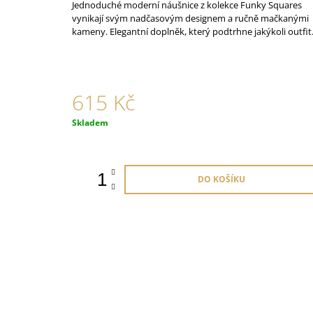
ORANŽOVÉ
Jednoduché moderní náušnice z kolekce Funky Squares
vynikají svým nadčasovým designem a ručně mačkanými
825 Kč
kameny. Elegantní doplněk, který podtrhne jakýkoli outfit
615 Kč
Měrná
Skladem
cena:
DO KOŠÍKU