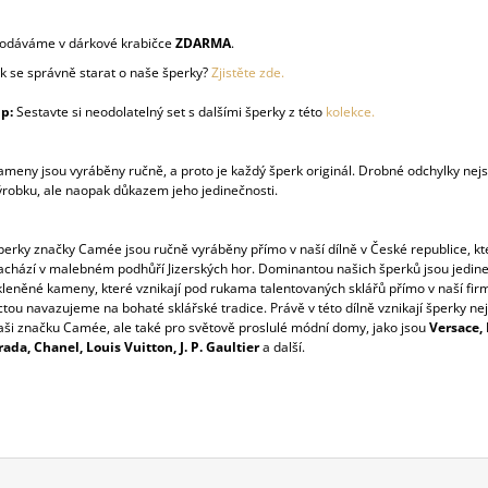
odáváme v dárkové krabičce
ZDARMA
.
ak se správně starat o naše šperky?
Zjistěte zde.
ip:
Sestavte si neodolatelný set s dalšími šperky z této
kolekce.
ameny jsou vyráběny ručně, a proto je každý šperk originál. Drobné odchylky nej
ýrobku, ale naopak důkazem jeho jedinečnosti.
perky značky Camée jsou ručně vyráběny přímo v naší dílně v České republice, kt
achází v malebném podhůří Jizerských hor. Dominantou našich šperků jsou jedin
kleněné kameny, které vznikají pod rukama talentovaných sklářů přímo v naší firm
ctou navazujeme na bohaté sklářské tradice. Právě v této dílně vznikají šperky ne
aši značku Camée, ale také pro světově proslulé módní domy, jako jsou
Versace, 
rada, Chanel, Louis Vuitton, J. P. Gaultier
a další.