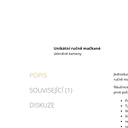
Unikátní ručně mačkané
skleněné kameny
POPIS
Jednoduc
ručně ma
Náušnice
SOUVISEJÍCÍ (1)
proti poš
P
DISKUZE
T
V
V
n
v