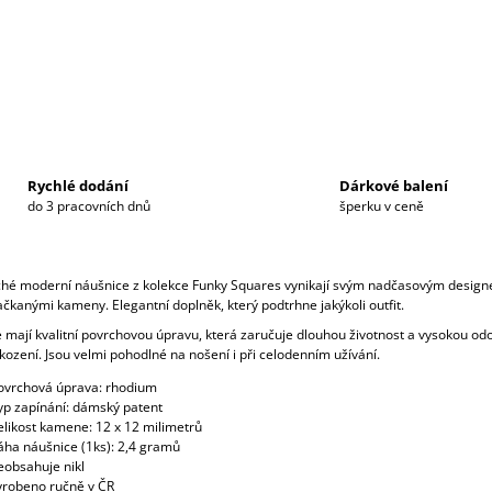
Rychlé dodání
Dárkové balení
do 3 pracovních dnů
šperku v ceně
hé moderní náušnice z kolekce Funky Squares vynikají svým nadčasovým desig
čkanými kameny. Elegantní doplněk, který podtrhne jakýkoli outfit.
 mají kvalitní povrchovou úpravu, která zaručuje dlouhou životnost a vysokou od
kození. Jsou velmi pohodlné na nošení i při celodenním užívání.
ovrchová úprava: rhodium
yp zapínání: dámský patent
elikost kamene: 12 x 12 milimetrů
áha náušnice (1ks): 2,4 gramů
eobsahuje nikl
yrobeno ručně v ČR