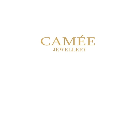
CO POTŘEBUJETE NAJÍT?
HLEDAT
DOPORUČUJEME
E
NÁUŠNICE FS 10E ZELENÉ
NÁUŠNICE SDC 