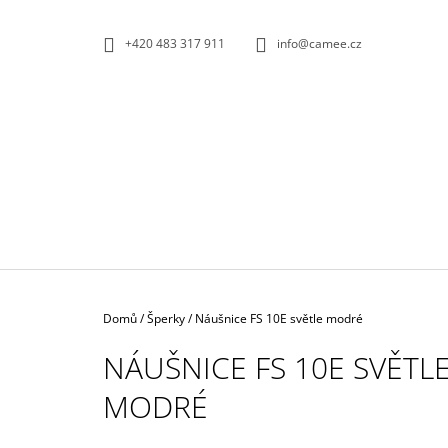
K
Přejít
na
O
ZPĚT
ZPĚT
+420 483 317 911
info@camee.cz
obsah
DO
DO
Š
OBCHODU
OBCHODU
Í
K
Domů
/
Šperky
/
Náušnice FS 10E světle modré
NÁUŠNICE FS 10E SVĚTL
MODRÉ
NÁUŠNICE PEAR 01E ČERVENO-