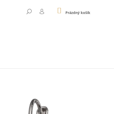
NÁKUPNÍ
HLEDAT
KOŠÍK
Prázdný košík
PŘIHLÁŠENÍ
Následující
01E SVĚTLE RŮŽOVÉ