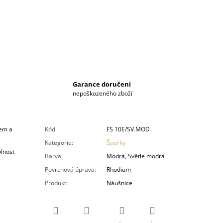
Garance doručení
nepoškozeného zboží
nem a
Kód
FS 10E/SV.MOD
Kategorie
:
Šperky
olnost
Barva
:
Modrá, Světle modrá
Povrchová úprava
:
Rhodium
Produkt
:
Náušnice