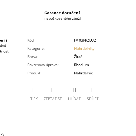
Garance doručení
nepoškozeného zboží
ení i
Kód
FV 03N/ZLU2
dává
Kategorie
:
Náhrdelníky
tnost.
Barva
:
Žlutá
Povrchová úprava
:
Rhodium
Produkt
:
Náhrdelník
TISK
ZEPTAT SE
HLÍDAT
SDÍLET
lky