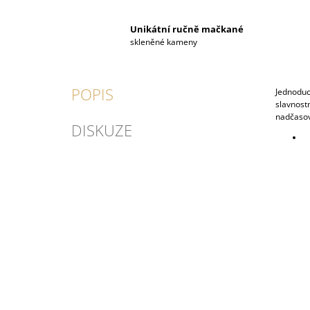
Unikátní ručně mačkané
skleněné kameny
POPIS
Jednoduch
slavnostn
nadčasový
DISKUZE