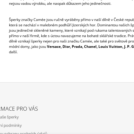
nejsou vadou výrobku, ale naopak důkazem jeho jedinečnosti.
Šperky značky Camée jsou ručně vyráběny přímo v naší dílně v České repub
která se nachází v malebném podhůří Jizerských hor. Dominantou našich š
jsou jedinečné skleněné kameny, které vznikají pod rukama talentovaných s
přímo v naší firmě, kde s úctou navazujeme na bohaté sklářské tradice. Práv
dílně vznikají šperky nejen pro naši značku Camée, ale také pro světově pro
módní domy, jako jsou
Versace, Dior, Prada, Chanel, Louis Vuitton, J. P. 
další.
RMACE PRO VÁS
aše šperky
ní podmínky
y ochrany osobních údajů