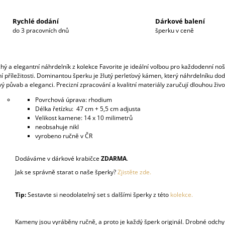
Rychlé dodání
Dárkové balení
do 3 pracovních dnů
šperku v ceně
ý a elegantní náhrdelník z kolekce Favorite je ideální volbou pro každodenní noš
í příležitosti. Dominantou šperku je žlutý perleťový kámen, který náhrdelníku do
 půvab a eleganci. Precizní zpracování a kvalitní materiály zaručují dlouhou živo
Povrchová úprava: rhodium
Délka řetízku: 47 cm + 5,5 cm adjusta
Velikost kamene: 14 x 10 milimetrů
neobsahuje nikl
vyrobeno ručně v ČR
Dodáváme v dárkové krabičce
ZDARMA
.
Jak se správně starat o naše šperky?
Zjistěte zde.
Tip:
Sestavte si neodolatelný set s dalšími šperky z této
kolekce.
Kameny jsou vyráběny ručně, a proto je každý šperk originál. Drobné odchy