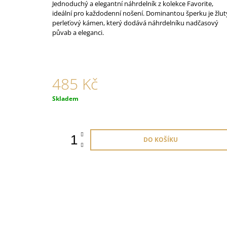
Jednoduchý a elegantní náhrdelník z kolekce Favorite,
875 Kč
ideální pro každodenní nošení. Dominantou šperku je žlut
perleťový kámen, který dodává náhrdelníku nadčasový
půvab a eleganci.
485 Kč
Měrná
Skladem
cena:
DO KOŠÍKU