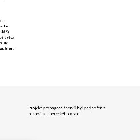
lice,
perků
klářů
ě v této
slulé
Gaultier
a
Projekt propagace šperků byl podpořen z
rozpočtu Libereckého Kraje.