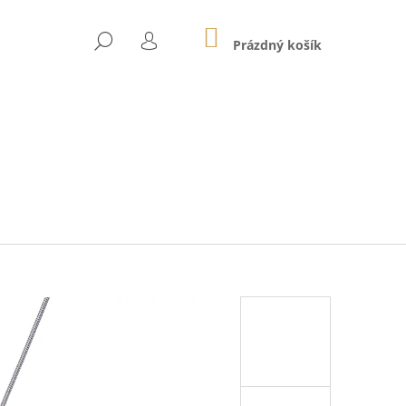
NÁKUPNÍ
HLEDAT
KOŠÍK
Prázdný košík
PŘIHLÁŠENÍ
Následující
04E ČERVENÉ