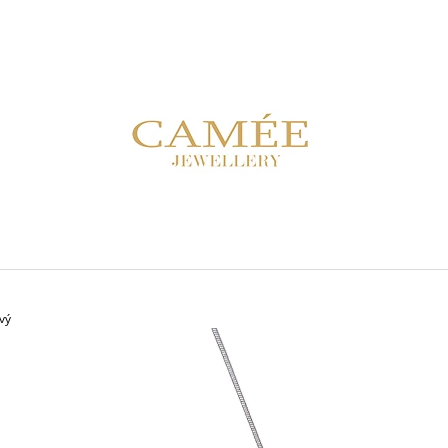
CO POTŘEBUJETE NAJÍT?
HLEDAT
DOPORUČUJEME
vý
NÁRAMEK PS 02B FIALOVÝ
NÁUŠNICE BHC 