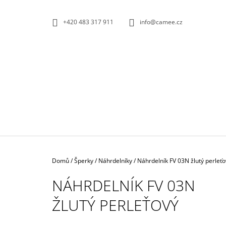
K
Přejít
na
O
ZPĚT
ZPĚT
+420 483 317 911
info@camee.cz
obsah
DO
DO
Š
OBCHODU
OBCHODU
Í
K
Domů
/
Šperky
/
Náhrdelníky
/
Náhrdelník FV 03N žlutý perleťo
NÁHRDELNÍK FV 03N
ŽLUTÝ PERLEŤOVÝ
NÁRAMEK PS 01B FIALOVÝ