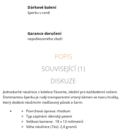
Dárkové balení
šperku v ceně
Garance doručení
nepoškozeného zboží
POPIS
SOUVISEJÍCÍ (1)
DISKUZE
Jednoduché náušnice z kolekce Favorite, ideální pro každodenní nošení.
Dominantou šperku je rudý transparentní vrtaný kámen ve tvaru hrušky,
který dodává náušnicím nadčasový půvab a šarm.
Povrchová úprava: rhodium
Typ zapínání: dámský patent
Velikost kamene: 18 x 13 milimetrů
Váha náušnice (1ks): 2,4 gramů