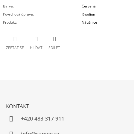
Barva
:
Červená
Povrchová úprava
:
Rhodium
Produkt
:
Náušnice
ZEPTAT SE
HLÍDAT
SDÍLET
Z
Á
KONTAKT
P
A
+420 483 317 911
T
info@camee.cz