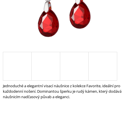
A
J
Í
T
?
HLEDAT
Jednoduché a elegantní visací náušnice z kolekce Favorite, ideální pro
D
každodenní nošení. Dominantou šperku je rudý kámen, který dodává
O
náušnicím nadčasový půvab a eleganci.
P
O
R
U
Č
U