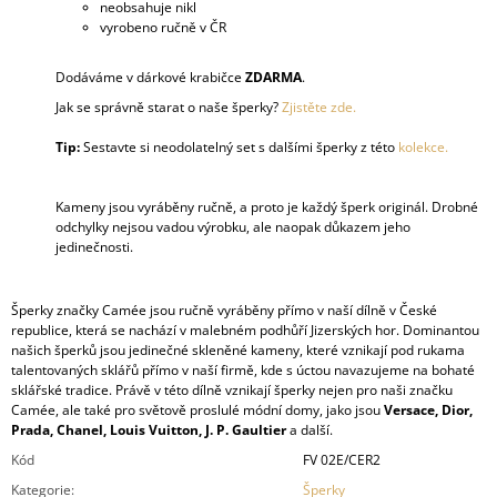
neobsahuje nikl
vyrobeno ručně v ČR
Dodáváme v dárkové krabičce
ZDARMA
.
Jak se správně starat o naše šperky?
Zjistěte zde.
Tip:
Sestavte si neodolatelný set s dalšími šperky z této
kolekce.
Kameny jsou vyráběny ručně, a proto je každý šperk originál. Drobné
odchylky nejsou vadou výrobku, ale naopak důkazem jeho
jedinečnosti.
Šperky značky Camée jsou ručně vyráběny přímo v naší dílně v České
republice, která se nachází v malebném podhůří Jizerských hor. Dominantou
našich šperků jsou jedinečné skleněné kameny, které vznikají pod rukama
talentovaných sklářů přímo v naší firmě, kde s úctou navazujeme na bohaté
sklářské tradice. Právě v této dílně vznikají šperky nejen pro naši značku
Camée, ale také pro světově proslulé módní domy, jako jsou
Versace, Dior,
Prada, Chanel, Louis Vuitton, J. P. Gaultier
a další.
Kód
FV 02E/CER2
Kategorie
:
Šperky