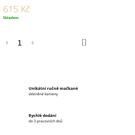
J
615 Kč
E
M
Měrná
Skladem
E
cena:
NÁUŠNICE
DO
FV
KOŠÍKU
03E
FUCHSIOVÉ
485
Kč
Unikátní ručně mačkané
skleněné kameny
Rychlé dodání
do 3 pracovních dnů