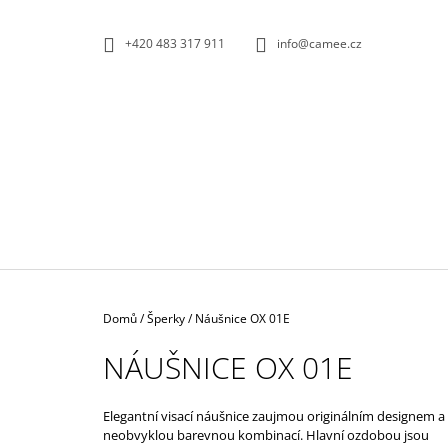
K
Přejít
na
O
ZPĚT
ZPĚT
+420 483 317 911
info@camee.cz
obsah
DO
DO
Š
OBCHODU
OBCHODU
Í
K
Domů
/
Šperky
/
Náušnice OX 01E
NÁUŠNICE OX 01E
Elegantní visací náušnice zaujmou originálním designem a
NÁUŠNICE PEAR 01E ČERVENO-
neobvyklou barevnou kombinací. Hlavní ozdobou jsou