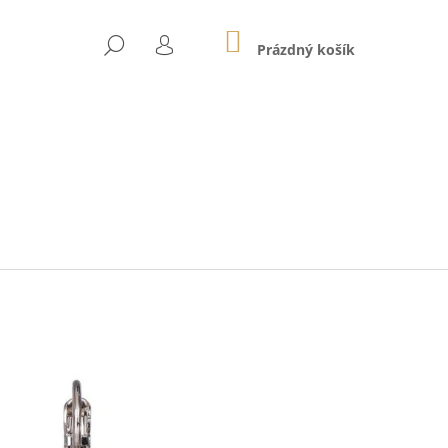
NÁKUPNÍ
HLEDAT
KOŠÍK
Prázdný košík
PŘIHLÁŠENÍ
Následující
01E SVĚTLE RŮŽOVÉ