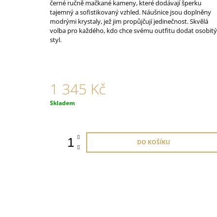
ORANŽOVÉ
černé ručně mačkané kameny, které dodávají šperku
tajemný a sofistikovaný vzhled. Náušnice jsou doplněny
825 Kč
modrými krystaly, jež jim propůjčují jedinečnost. Skvělá
volba pro každého, kdo chce svému outfitu dodat osobitý
styl.
1 345 Kč
Měrná
Skladem
cena:
DO KOŠÍKU