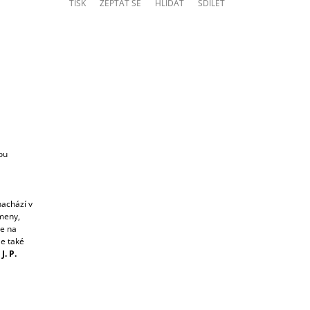
TISK
ZEPTAT SE
HLÍDAT
SDÍLET
ou
nachází v
meny,
me na
le také
J. P.