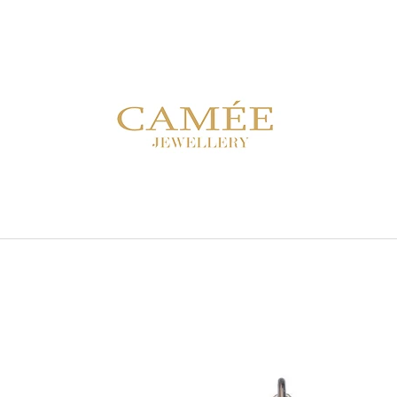
CO POTŘEBUJETE NAJÍT?
HLEDAT
DOPORUČUJEME
NÁUŠNICE FS 10E ZELENÉ
NÁUŠNICE SDC 