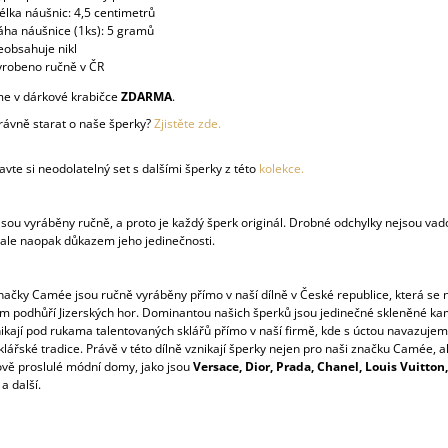
élka náušnic: 4,5 centimetrů
áha náušnice (1ks): 5 gramů
eobsahuje nikl
yrobeno ručně v ČR
e v dárkové krabičce
ZDARMA
.
právně starat o naše šperky?
Zjistěte zde.
vte si neodolatelný set s dalšími šperky z této
kolekce.
sou vyráběny ručně, a proto je každý šperk originál. Drobné odchylky nejsou vad
 ale naopak důkazem jeho jedinečnosti.
načky Camée jsou ručně vyráběny přímo v naší dílně v České republice, která se 
 podhůří Jizerských hor. Dominantou našich šperků jsou jedinečné skleněné ka
nikají pod rukama talentovaných sklářů přímo v naší firmě, kde s úctou navazuje
lářské tradice. Právě v této dílně vznikají šperky nejen pro naši značku Camée, a
ově proslulé módní domy, jako jsou
Versace, Dior, Prada, Chanel, Louis Vuitton, 
a další.