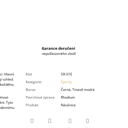
Garance doručení
nepoškozeného zboží
í. Hlavní
Kód
OX 01E
ý vzhled.
Kategorie
:
Šperky
 každého,
Barva
:
Černá, Tmavě modrá
olnost
Povrchová úprava
:
Rhodium
ání. Tyto
Produkt
:
Náušnice
dodennímu