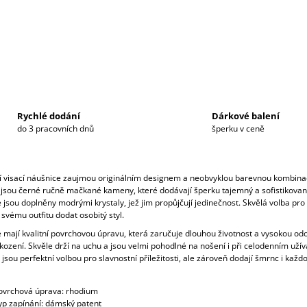
Rychlé dodání
Dárkové balení
do 3 pracovních dnů
šperku v ceně
í visací náušnice zaujmou originálním designem a neobvyklou barevnou kombinac
jsou černé ručně mačkané kameny, které dodávají šperku tajemný a sofistikovan
jsou doplněny modrými krystaly, jež jim propůjčují jedinečnost. Skvělá volba pro
svému outfitu dodat osobitý styl.
 mají kvalitní povrchovou úpravu, která zaručuje dlouhou životnost a vysokou od
kození. Skvěle drží na uchu a jsou velmi pohodlné na nošení i při celodenním užív
jsou perfektní volbou pro slavnostní příležitosti, ale zároveň dodají šmrnc i kaž
ovrchová úprava: rhodium
yp zapínání: dámský patent