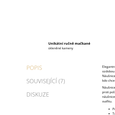
Unikátní ručně mačkané
skleněné kameny
POPIS
Elegantn
ozdobou 
Náušnice 
SOUVISEJÍCÍ (7)
kdo chce 
Náušnice
proti poš
DISKUZE
náušnice 
outfitu.
P
T