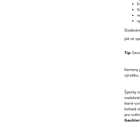
D
V
n
v
Dodávám
Jak se s
Tip:
Sesta
Kameny j
výrobku,
Šperky z
malebném
které vz
bohaté sk
pro svět
Gaultier